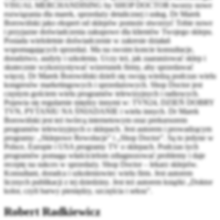
VISUAL MERCHANDISING by SHOP DOCTOR tworzy nowe
rozwiązania dla marek, sprzedaży detalicznej i usług. Dr Marek
Borowiński jako ekspert od sklepów pomoże stworzyć Tobie nowe
i przyjazne doświadczenia zakupowe dla klientów Twojego sklepu.
Posiada wieloletnie doświadczenie w zakresie działań
wspomagających sprzedaż. Ma na swoim koncie konsultacje,
doradztwo, audyty i szkolenia. Uczy też, jak zaaranżować sklep i
skutecznie wykorzystywać wizerunek firmy, aby sprzedawać
więcej. Dr Marek Borowiński dzieli się swoją wiedzą podczas wielu
kongresów marketingowych i sprzedażowych. Shop Doctor jest
częstym gościem wielu programów telewizyjnych i radiowych.
Pojawia się regularnie między innymi w: TVN24, DZIEŃ DOBRY
TVN, PYTANIU NA ŚNIADANIE i wielu innych. Dr Marek
Borowiński jest też twórcą internetowym oraz prekursorem
programów telewizyjnych o sklepach. Jest autorem i prowadzącym
programy: „Sklepowe Rewolucje” i „Shop Doctor”. Są to jedyne w
Polsce, Europie i USA programy TV o sklepach. Podczas tych
programów pomaga właścicielom zdiagnozować problemy i daje
receptę na sukces w sprzedaży. Shop Doctor – lekarz sklepów.
Konsultant, doradca i szkoleniowiec wielu firm. Jest autorem
licznych publikacji z tej dziedziny. Jest też autorem książki „Doktor
kolor, czyli barwy pieniędzy, szczęścia i seksu”.
Robert Radkiewicz