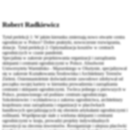
Robert Radkiewicz
Tytuł prelekcji 1: W jakim kierunku zmierzają nowo otwarte centra
ogrodnicze w Polsce? Dobre praktyki, nowoczesne rozwiązania,
dotacje. Tytuł prelekcji 2: Optymalizacja kosztów w centrach
ogrodniczych w czasie pandemii.
Specjalista w zakresie projektowania organizacji i zarządzania
sklepami i centrami ogrodniczymi w Polsce. Absolwent
Uniwersytetu Warmińsko - Mazurskiego w Olsztynie, specjalizował
się w zakresie Kształtowania Środowiska i Architektury Terenów
Zieleni. Osiemnastoletnie doświadczenie zawodowe zdobywał od
początku swojej kariery w kierunku prowadzenia i zarządzania
centrami i sklepami ogrodniczymi. Twórca jednego z pierwszych w
Polsce, postawionego od podstaw centrum ogrodniczego.
Szkoleniowiec i wykładowca z zakresu ogrodnictwa, architektury
krajobrazu oraz zarządzania i organizacji w placówkach
handlowych specjalizujących się obrotem artykułami ogrodniczymi i
roślinami. Współpracuje stale z wieloma sklepami i centrami
ogrodniczymi w kraju, prowadzi projekty indywidualnych
inwestycji na zlecenia inwestorów. Reorganizuje i ulepsza placówki