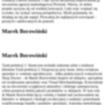
Fundacji Liderek Biznesu. Chęć bycia niezależną doprowadziła ją
stworzenia agencji marketingowej Pictorial. Wierzy, że dobry
projekt zaczyna się od wielkiej koncepcji. Lubi więc wspinać się
wysoko, by zyskać szerszą perspektywę. Myśli pytaniami, bo
działają na nią jak napęd. Prowadzą do najlepszych rozwiązań –
prostych i adekwatnych do potrzeb.
Marek Borowiński
Marek Borowiński
Tytuł prelekcji 1: Skuteczne techniki radzenia sobie z trudnym
klientem Tytuł prelekcji 2: Ekspozycja przy kasie, która zwiększa
sprzedaż w centrum ogrodniczym – kilka praktycznych wskazówek
Shop Doctor – dr Marek Borowiński ekspert od sklepów, specjalista
od zwiększania sprzedaży oraz Visual Merchandisingu. Koncentruje
się na stworzeniu wyjątkowej atmosfery i dobrego samopoczucia,
celem promocji dobrej jakości produktów w sklepach. W tym celu
dr Marek Borowiński łączy wiedzę z badań nad zachowaniem się
klientów w sklepach i biologii ewolucyjnej z realiami i potrzebami
współczesnego handlu i punktów sprzedaży. Autorska metodologia