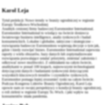
Karol Leja
Tytuł prelekcji: Nowe trendy w branży ogrodniczej w regionie
Europy Środkowo-Wschodniej
Analityk cenionej firmy badawczej Euromonitor International.
Euromonitor International to wiodący na świecie dostawca
światowego business intelligence, analiz rynkowych i badań
konsumenckich. Lokalne i globalne, taktyczne i strategiczne –
rozwiązania badawcze Euromonitora wspierają decyzje o tym jak,
gdzie i kiedy rozwijać biznes. Euromonitor International zapewnia
raporty z wielu obszarów, bazy danych lub zoptymalizowane
rozwiązania pozwalające ustalać priorytety, zmieniać założenia i
odkrywać nowe możliwości. Z oddziałami na całym świecie,
analitykami w ponad 100 krajach, najnowszymi technologiami
dotyczącymi danych i badaniami rynkowymi dotyczącymi
wszystkich kluczowych trendów i czynników rynkowych,
Euromonitor pomaga lepiej zrozumieć rynki na całym świecie.
Podczas Kongresu Liderów Branży Ogrodniczej, Karol Leja
opowie nam ze swojej perspektywy o kondycji branży ogrodniczej,
o roli zieleni w regionie Europy Śr.-Wsch. i jaki wpływ na
konsumentów miała pandemia.