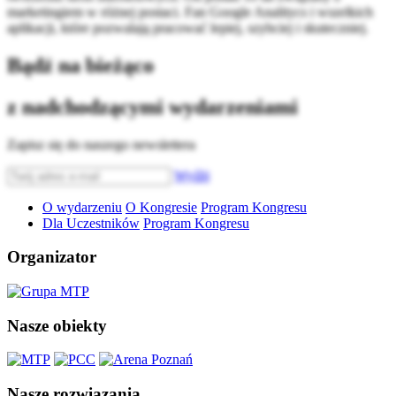
marketingiem w różnej postaci. Fan Google Analitycs i wszelkich
aplikacji, które pozwalają pracować lepiej, szybciej i skuteczniej.
Bądź na bieżąco
z nadchodzącymi wydarzeniami
Zapisz się do naszego newslettera
Wyślij
O wydarzeniu
O Kongresie
Program Kongresu
Dla Uczestników
Program Kongresu
Organizator
Nasze obiekty
Nasze rozwiązania