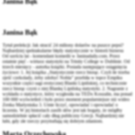
Janina Bąk
Janina Bąk
Tytuł prelekcji: Jak stracić 24 miliony dolarów na puszce pepsi?
Najbardziej spektakularne błędy statystycznie w historii biznesu
Od sześciu lat - komendant komedii w Janinadaily.com. Przez
ostatnie pięć - wirtuoz statystyki na Trinity College w Dublinie. Od
trzech miesięcy - autorka książki. Posiada następujące osiągnięcia
życiowe: 1. Jej książka „Statystycznie rzecz biorąc. Czyli ile trzeba
zjeść czekolady, żeby zdobyć Nobla” przebiła w topce Empiku
wszystkie części sagi erotycznej Blanki Lipińskiej, co technicznie
rzecz biorąc czyni z niej Blankę Lipińską statystyki. 2. Nagranie z
wykładu o statystyce, który wygłosiła na TEDx Koszalin, ma ponad
100 000 wyświetleń i było przez moment popularniejsze niż wideo
Zenka Martyniuka 3. Umie liczyć, opowiadać i opowiadać o
liczeniu. W jej historiach zasób słów jest tak bogaty, że mógłby
samodzielnie spłacić cały dług publiczny Grecji. Najbardziej nie
lubi, gdy złe rzeczy przytrafiają się dobrym zdaniom.
Marta Orzechowska