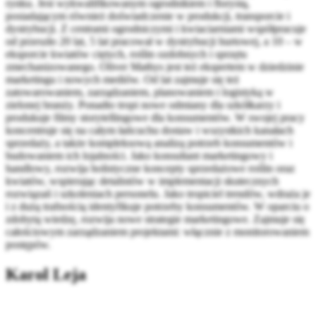
rynku. Jest wykwalifikowanym ogrodnikiem i florystą,
posiadającym również doświadczenie w produkcji, transporcie i
dystrybucji. Z centrami ogrodniczymi i kwiaciarniami współpracuje
od przeszło 20 lat, 5 lat pracował w dystrybucji hurtowej, a 10 – w
eksporcie kwiatów ciętych, roślin ozdobnych i sprzętu
zmechanizowanego. Oliver Mathys jest też ekspertem w dziedzinie
marketingu i nowych mediów. Od lat zajmuje się też
zatowarowaniem, zarządzaniem, planowaniem i logistyką w
zielonej branży. Ponadto tropi nowe odmiany dla szkółkarzy i
produkuje filmy storytellingowe dla konsumentów. W swojej pracy
koncentruje się na całym łańcuchu dostaw i wszystkich kanałach
sprzedaży, a także kompleksową analizą potrzeb konsumentów i
budowaniem ich lojalności. Jako konsultant marketingowy i
handlowy, rozwija holistyczne koncepty sprzedażowe roślin oraz
kwiatów, wspierając detalistów w implementacji skutecznych
rozwiązań i szkoleniach personelu. Jako tropiciel trendów, wdraża je
i z dużą trafnością identyfikuje potrzeby konsumentów. W oparciu o
zdobytą wiedzę, rozwija nowe strategie marketingowe. Zajmuje się
całościowym zarządzaniem projektami: włącznie z monitorowaniem
postępów.
Karol Leja