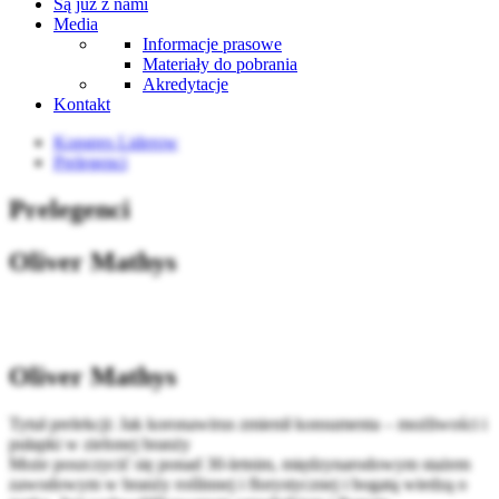
Są już z nami
Media
Informacje prasowe
Materiały do pobrania
Akredytacje
Kontakt
Kongres Liderow
Prelegenci
Prelegenci
Oliver Mathys
Oliver Mathys
Tytuł prelekcji: Jak koronawirus zmienił konsumenta – możliwości i
pułapki w zielonej branży
Może poszczycić się ponad 30-letnim, międzynarodowym stażem
zawodowym w branży roślinnej i florystycznej i bogatą wiedzą o