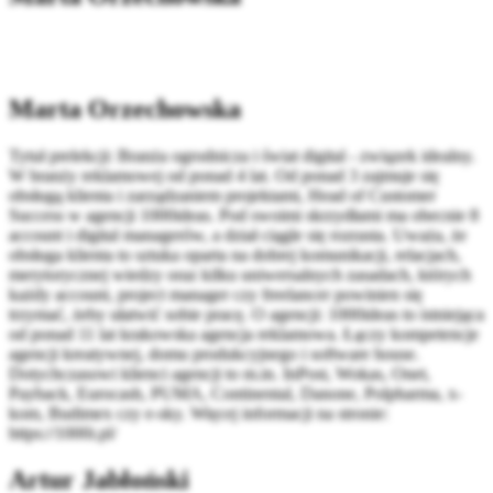
Marta Orzechowska
Tytuł prelekcji: Branża ogrodnicza i świat digital - związek idealny.
W branży reklamowej od ponad 4 lat. Od ponad 3 zajmuje się
obsługą klienta i zarządzaniem projektami, Head of Customer
Success w agencji 1000ideas. Pod swoimi skrzydłami ma obecnie 8
account i digital managerów, a dział ciągle się rozrasta. Uważa, że
obsługa klienta to sztuka oparta na dobrej komunikacji, relacjach,
merytorycznej wiedzy oraz kilku uniwersalnych zasadach, których
każdy account, project manager czy freelancer powinien się
trzymać, żeby ułatwić sobie pracę. O agencji: 1000ideas to istniejąca
od ponad 11 lat krakowska agencja reklamowa. Łączy kompetencje
agencji kreatywnej, domu produkcyjnego i software house.
Dotychczasowi klienci agencji to m.in. InPost, Wokas, Onet,
Payback, Eurocash, PUMA, Continental, Danone, Polpharma, x-
kom, Budimex czy e-sky. Więcej informacji na stronie:
https://1000i.pl/
Artur Jabłoński