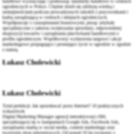
handlowe wyznaczając i podnosząc standardy handlowe w centrach
ogrodniczych w Polsce. Chętnie dzieli się zdobytą wiedzą i
umiejętnościami podczas prowadzonych szkoleń z pracownikami i
kadrą zarządzającą w centrach i sklepach ogrodniczych.
Współpracuje z czasopismami branżowymi, pisząc artykuły
specjalistyczne z zakresu zwiększania sprzedaży, odpowiedniej
ekspozycji towarów i zarządzania placówkami handlowymi o
profilu ogrodniczym. Współtworzy wydarzenia targowe i akcje
marketingowe propagujące i promujące życie w ogrodzie w zgodzie
z naturą.
Łukasz Cholewicki
Łukasz Cholewicki
Tytuł prelekcji: Jak sprzedawać przez Internet? 10 praktycznych
wskazówek
Digital Marketing Manager agencji interaktywnej r360,
specjalizującej się w kampaniach Google Ads, Facebook Ads,
zarządzaniu marką w social media, content marketingu oraz
tworzeniu stron internetowych. Od ponad 10 lat związany z