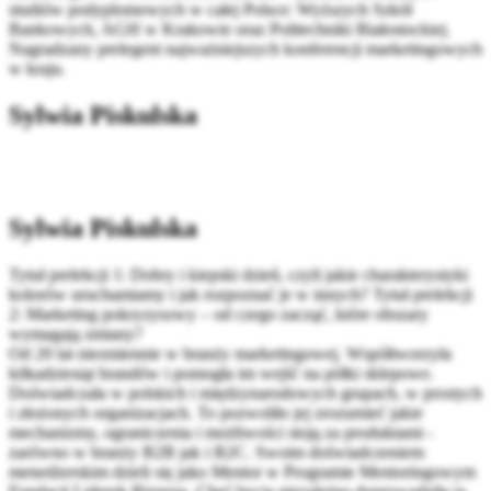
studiów podyplomowych w całej Polsce: Wyższych Szkół
Bankowych, AGH w Krakowie oraz Politechniki Białostockiej.
Nagradzany prelegent najważniejszych konferencji marketingowych
w kraju.
Sylwia Piskulska
Sylwia Piskulska
Tytuł prelekcji 1: Dobry i kiepski dzień, czyli jakie charakterystyki
kolorów uruchamiamy i jak rozpoznać je w innych? Tytuł prelekcji
2: Marketing pokryzysowy – od czego zacząć, które obszary
wymagają zmiany?
Od 20 lat niezmiennie w branży marketingowej. Współtworzyła
kilkadziesiąt brandów i pomogła im wejść na półki sklepowe.
Doświadczała w polskich i międzynarodowych grupach, w prostych
i złożonych organizacjach. To pozwoliło jej zrozumieć jakie
mechanizmy, ograniczenia i możliwości stoją za produktami -
zarówno w branży B2B jak i B2C. Swoim doświadczeniem
menedżerskim dzieli się jako Mentor w Programie Mentoringowym