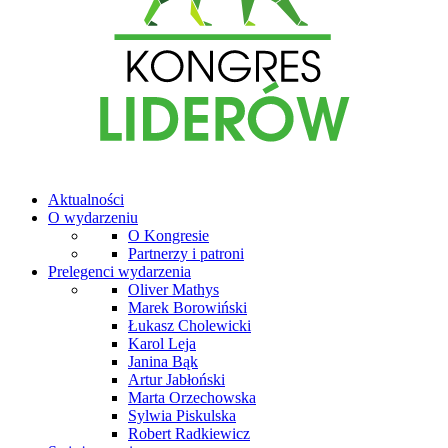
Aktualności
O wydarzeniu
O Kongresie
Partnerzy i patroni
Prelegenci wydarzenia
Oliver Mathys
Marek Borowiński
Łukasz Cholewicki
Karol Leja
Janina Bąk
Artur Jabłoński
Marta Orzechowska
Sylwia Piskulska
Robert Radkiewicz