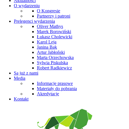
Aktualności
O wydarzeniu
O Kongresie
Partnerzy i patroni
Prelegenci wydarzenia
Oliver Mathys
Marek Borowiński
Łukasz Cholewicki
Karol Leja
Janina Bąk
Artur Jabłoński
Marta Orzechowska
Sylwia Piskulska
Robert Radkiewicz
Są już z nami
Media
Informacje prasowe
Materiały do pobrania
Akredytacje
Kontakt