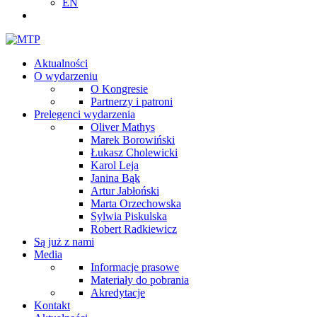
EN
Aktualności
O wydarzeniu
O Kongresie
Partnerzy i patroni
Prelegenci wydarzenia
Oliver Mathys
Marek Borowiński
Łukasz Cholewicki
Karol Leja
Janina Bąk
Artur Jabłoński
Marta Orzechowska
Sylwia Piskulska
Robert Radkiewicz
Są już z nami
Media
Informacje prasowe
Materiały do pobrania
Akredytacje
Kontakt