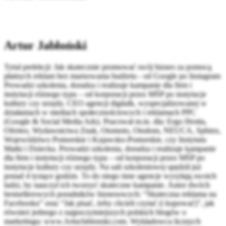
Artur Jabłoński
Tytuł prelekcji: Jak skutecznie promować swój biznes za pomocą
płatnych reklam bez marnowania budżetu - od Google po Instagram
Prowadzi szkolenia, doradza i realizuje kampanie dla firm i
instytucji różnego typu – od korporacji przez MŚP po instytucje
kultury czy urzędy. CEO agencji digitalk, wyspecjalizowanej w
działaniach w mediach społecznościowych i reklamach PPC
(Google & Social Media Ads). Pracował m.in. dla: Ergo Hestia,
Oferteo, Wydawnictwa Znak, Otomoto, Otodom, NEUCA, Sphinx,
Województwo Pomorskie i Kujawsko-Pomorskie, czy Instytutu
Matki i Dziecka. Prowadzi szkolenia, doradza i realizuje kampanie
dla firm i instytucji różnego typu – od korporacji przez MŚP po
instytucje kultury czy urzędy. Na sali szkoleniowej spędził już
ponad 4 tysiące godzin. To do niego inne agencje wysyłają swoich
ludzi, by nauczył ich tworzyć skuteczne kampanie. Autor dwóch
bestsellerowych poradników biznesowych: “Skuteczna reklama na
Facebooku” oraz “Jak pisać, żeby chcieli czytać (i kupować)”, jak
również jednego z najpoczytniejszych polskich blogów o
marketingu: www.ArturJablonski.com. Wykładowca licznych