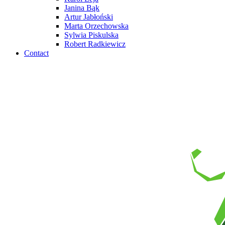
Janina Bąk
Artur Jabłoński
Marta Orzechowska
Sylwia Piskulska
Robert Radkiewicz
Contact