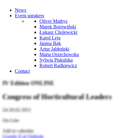
News
Event speakers
Oliver Mathys
Marek Borowiński
Łukasz Cholewicki
Karol Leja
Janina Bąk
Artur Jabłoński
Marta Orzechowska
Sylwia Piskulska
Robert Radkiewicz
Contact
IV Edition ONLINE
Congress of Horticultural Leaders
24-26.02.2021
On-Line
Add to calendar
Google
iCal
Outlook