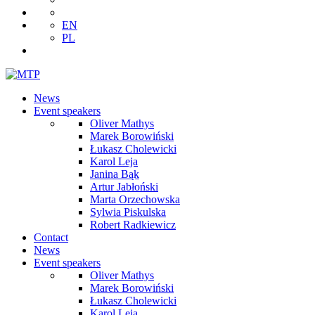
EN
PL
News
Event speakers
Oliver Mathys
Marek Borowiński
Łukasz Cholewicki
Karol Leja
Janina Bąk
Artur Jabłoński
Marta Orzechowska
Sylwia Piskulska
Robert Radkiewicz
Contact
News
Event speakers
Oliver Mathys
Marek Borowiński
Łukasz Cholewicki
Karol Leja