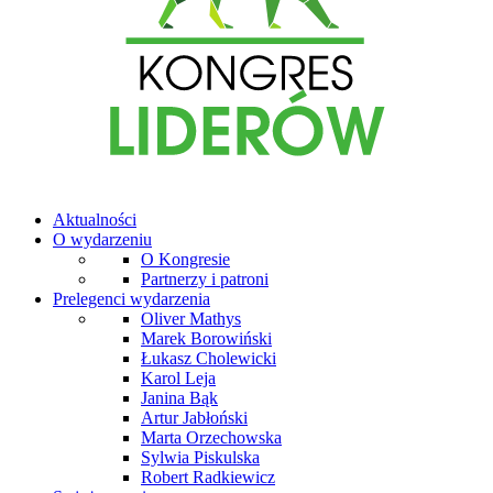
Aktualności
O wydarzeniu
O Kongresie
Partnerzy i patroni
Prelegenci wydarzenia
Oliver Mathys
Marek Borowiński
Łukasz Cholewicki
Karol Leja
Janina Bąk
Artur Jabłoński
Marta Orzechowska
Sylwia Piskulska
Robert Radkiewicz