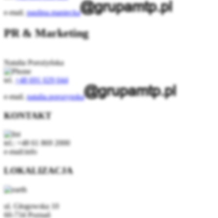
e-mail.
paulina.maniecka
PR & Marketing
Natalia Porożyńska
tel.
+48 691 029 044
e-mail.
natalia.porozynska
KONTAKT
tel.: +48 61 869 2000
e-mail:info
LOKALIZACJA
ul. Głogowska 10
60-734 Poznań