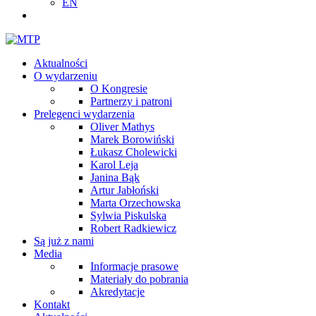
EN
Aktualności
O wydarzeniu
O Kongresie
Partnerzy i patroni
Prelegenci wydarzenia
Oliver Mathys
Marek Borowiński
Łukasz Cholewicki
Karol Leja
Janina Bąk
Artur Jabłoński
Marta Orzechowska
Sylwia Piskulska
Robert Radkiewicz
Są już z nami
Media
Informacje prasowe
Materiały do pobrania
Akredytacje
Kontakt