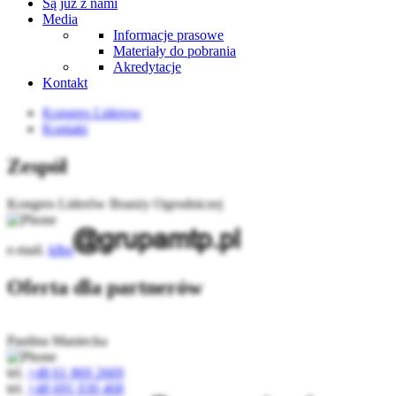
Są już z nami
Media
Informacje prasowe
Materiały do pobrania
Akredytacje
Kontakt
Kongres Liderow
Kontakt
Zespół
Kongres Liderów Branży Ogrodniczej
e-mail.
klbo
Oferta dla partnerów
Paulina Maniecka
tel.
+48 61 869 2669
tel.
+48 691 030 468