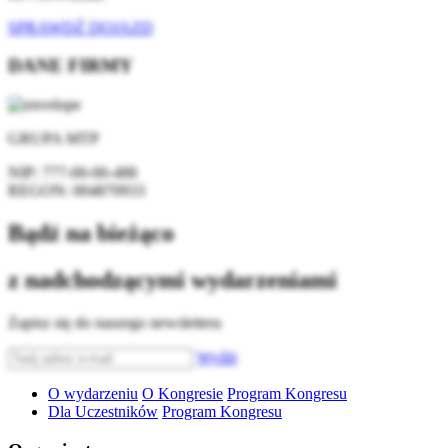
SPRAWDŹ DOJAZD
DANE FIRMY
GRUPA MTP
NIP:
777-00-00-488
REGON:
004870933
Bądź na bieżąco
z nadchodzącymi wydarzeniami
Zapisz się do naszego newslettera
Wyślij
O wydarzeniu
O Kongresie
Program Kongresu
Dla Uczestników
Program Kongresu