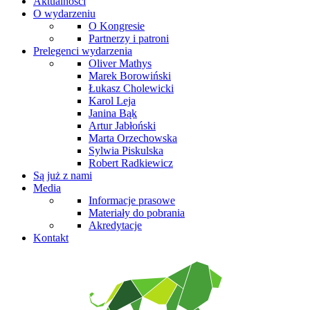
Aktualności
O wydarzeniu
O Kongresie
Partnerzy i patroni
Prelegenci wydarzenia
Oliver Mathys
Marek Borowiński
Łukasz Cholewicki
Karol Leja
Janina Bąk
Artur Jabłoński
Marta Orzechowska
Sylwia Piskulska
Robert Radkiewicz
Są już z nami
Media
Informacje prasowe
Materiały do pobrania
Akredytacje
Kontakt