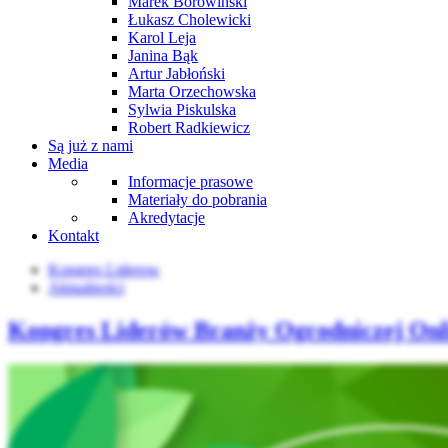
Marek Borowiński
Łukasz Cholewicki
Karol Leja
Janina Bąk
Artur Jabłoński
Marta Orzechowska
Sylwia Piskulska
Robert Radkiewicz
Są już z nami
Media
Informacje prasowe
Materiały do pobrania
Akredytacje
Kontakt
Kongres Liderow
Aktualności
Kongres Liderów Branży Ogrodniczej Onli