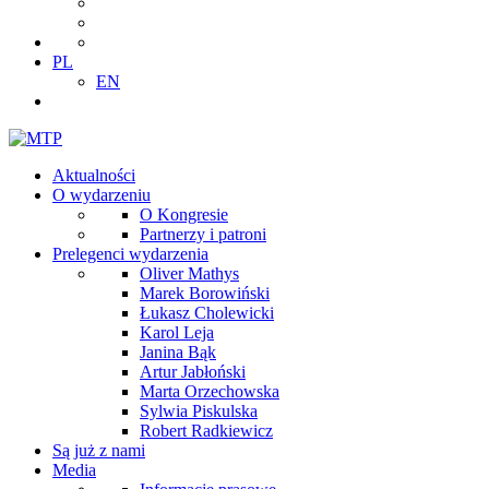
PL
EN
Aktualności
O wydarzeniu
O Kongresie
Partnerzy i patroni
Prelegenci wydarzenia
Oliver Mathys
Marek Borowiński
Łukasz Cholewicki
Karol Leja
Janina Bąk
Artur Jabłoński
Marta Orzechowska
Sylwia Piskulska
Robert Radkiewicz
Są już z nami
Media