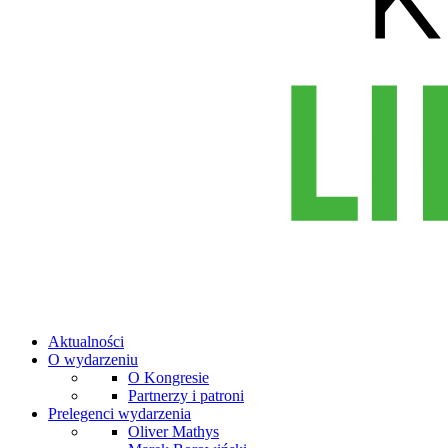
Aktualności
O wydarzeniu
O Kongresie
Partnerzy i patroni
Prelegenci wydarzenia
Oliver Mathys