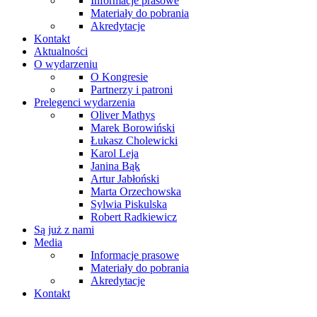
Informacje prasowe
Materiały do pobrania
Akredytacje
Kontakt
Aktualności
O wydarzeniu
O Kongresie
Partnerzy i patroni
Prelegenci wydarzenia
Oliver Mathys
Marek Borowiński
Łukasz Cholewicki
Karol Leja
Janina Bąk
Artur Jabłoński
Marta Orzechowska
Sylwia Piskulska
Robert Radkiewicz
Są już z nami
Media
Informacje prasowe
Materiały do pobrania
Akredytacje
Kontakt