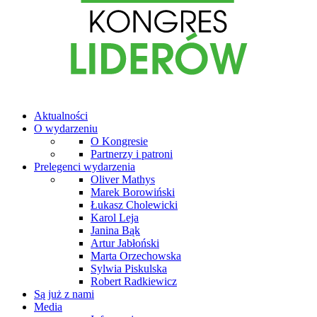
Aktualności
O wydarzeniu
O Kongresie
Partnerzy i patroni
Prelegenci wydarzenia
Oliver Mathys
Marek Borowiński
Łukasz Cholewicki
Karol Leja
Janina Bąk
Artur Jabłoński
Marta Orzechowska
Sylwia Piskulska
Robert Radkiewicz
Są już z nami
Media