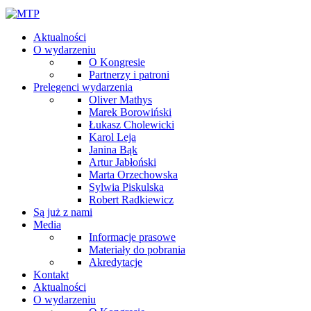
Aktualności
O wydarzeniu
O Kongresie
Partnerzy i patroni
Prelegenci wydarzenia
Oliver Mathys
Marek Borowiński
Łukasz Cholewicki
Karol Leja
Janina Bąk
Artur Jabłoński
Marta Orzechowska
Sylwia Piskulska
Robert Radkiewicz
Są już z nami
Media
Informacje prasowe
Materiały do pobrania
Akredytacje
Kontakt
Aktualności
O wydarzeniu