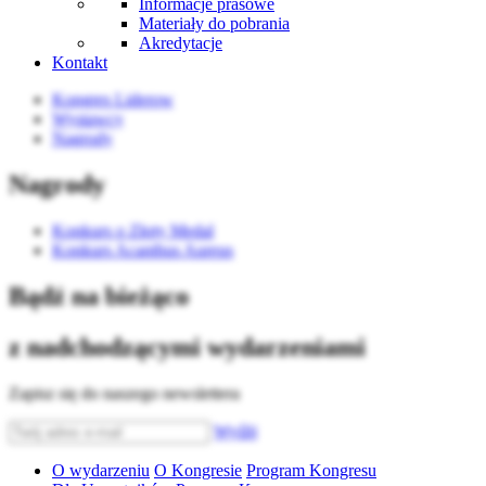
Informacje prasowe
Materiały do pobrania
Akredytacje
Kontakt
Kongres Liderow
Wystawcy
Nagrody
Nagrody
Konkurs o Złoty Medal
Konkurs Acanthus Aureus
Bądź na bieżąco
z nadchodzącymi wydarzeniami
Zapisz się do naszego newslettera
Wyślij
O wydarzeniu
O Kongresie
Program Kongresu