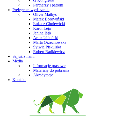
O Kongresie
Partnerzy i patroni
Prelegenci wydarzenia
Oliver Mathys
Marek Borowiński
Łukasz Cholewicki
Karol Leja
Janina Bąk
Artur Jabłoński
Marta Orzechowska
Sylwia Piskulska
Robert Radkiewicz
Są już z nami
Media
Informacje prasowe
Materiały do pobrania
Akredytacje
Kontakt