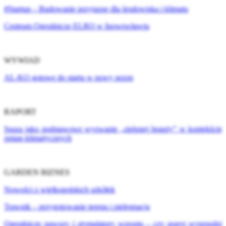
#Startup – Budowanie przyjazne dla środowiska i klimatu
Centrum Ogrodnicze ELRO w Inowrocławiu
WYWIAD
AL-KO gotowe do startu w nowy sezon
RAPORT
Susza jako podstawowe wyzwanie „zielonej branży” w kontekście
zmian klimatycznych
GARDEN BIZNES
Nowości z wielkopolskich szkółek
Trawnik – przygotowanie terenu i pielęgnacja
Ogrodnicze nawozy i stymulatory wzrostu – czy popyt wyprzedzi