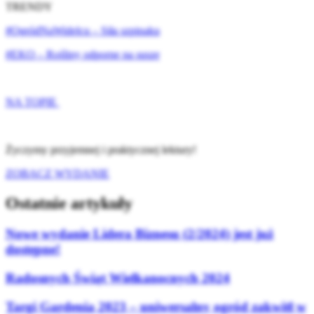
TRENDY
#OgródNaWidelcu – Siła szpinaku
#EKO – Rośliny odporne na suszę
NA TOPIE
Życzymy przyjemnej i praktycznej lektury!
ZOBACZ WYDANIE
Ostatnie artykuły
Nowe wydanie Lidera Biznesu (2/2024) jest już
dostępne!
Radosnych Świąt Wielkanocnych 2024
Targi Gardenia 2023 – uniwersalny ogród zakwitł w