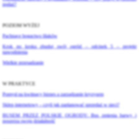
podaż?
POZIOM WYŻEJ
Pachnące bogactwo lilaków
Krok po kroku zbuduj swój ogród – odcinek 5 – projekt
nawodnienia
Wielkie przesadzanie
W PRAKTYCE
Pomysł na kwitnący biznes a zarządzanie kryzysem
Sklep internetowy – czyli jak zaplanować sprzedaż w sieci?
BUSEM PRZEZ POLSKIE OGRODY: Bus zmienia barwy i
poszerza swoją działalność