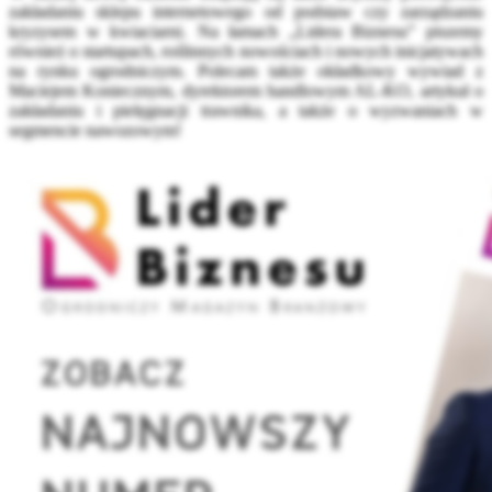
zakładaniu sklepu internetowego od podstaw czy zarządzaniu
kryzysem w kwiaciarni. Na łamach „Lidera Biznesu” piszemy
również o startupach, roślinnych nowościach i nowych inicjatywach
na rynku ogrodniczym. Polecam także okładkowy wywiad z
Maciejem Koniecznym, dyrektorem handlowym AL-KO, artykuł o
zakładaniu i pielęgnacji trawnika, a także o wyzwaniach w
segmencie nawozowym!