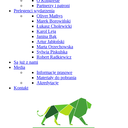
O Kongresie
Partnerzy i patroni
Prelegenci wydarzenia
Oliver Mathys
Marek Borowiński
Łukasz Cholewicki
Karol Leja
Janina Bąk
Artur Jabłoński
Marta Orzechowska
Sylwia Piskulska
Robert Radkiewicz
Są już z nami
Media
Informacje prasowe
Materiały do pobrania
Akredytacje
Kontakt