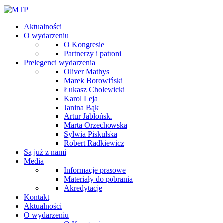
Aktualności
O wydarzeniu
O Kongresie
Partnerzy i patroni
Prelegenci wydarzenia
Oliver Mathys
Marek Borowiński
Łukasz Cholewicki
Karol Leja
Janina Bąk
Artur Jabłoński
Marta Orzechowska
Sylwia Piskulska
Robert Radkiewicz
Są już z nami
Media
Informacje prasowe
Materiały do pobrania
Akredytacje
Kontakt
Aktualności
O wydarzeniu