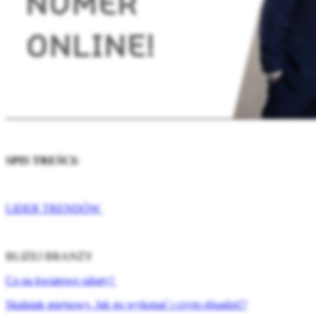
SPIS TREŚCI:
LIDER TRENDÓW
BLIŻEJ BRANŻY
Co na kwiatowe rabaty?
Skalniak gnejsowy. Jak go wykonać i czym obsadzić?