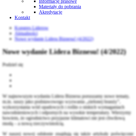
Informacje prasowe
Materiały do pobrania
Akredytacje
Kontakt
Kongres Liderow
Aktualności
Nowe wydanie Lidera Biznesu! (4/2022)
Nowe wydanie Lidera Biznesu! (4/2022)
Podziel się
W najnowszym wydaniu Lidera Biznesu poruszamy nowe tematy,
m.in. suszy jako podstawowego wyzwania „zielonej branży”,
wykorzystania wód opadowych i roślin o niskich wymaganiach
nawodnieniowych i odpornych na wysokie temperatury. Wierzymy
bowiem, że ogrodnictwo przyjazne klimatowi nie jest chwilową
modą – a nową rzeczywistością.
W naszej nowej odsłonie znajdują się także artykuły poświęcone